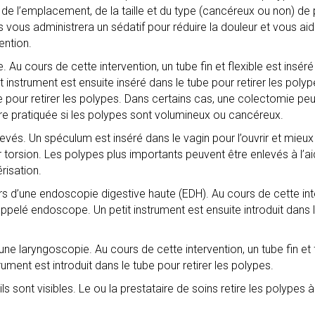
de l’emplacement, de la taille et du type (cancéreux ou non) de 
s vous administrera un sédatif pour réduire la douleur et vous ai
ention.
u cours de cette intervention, un tube fin et flexible est insér
t instrument est ensuite inséré dans le tube pour retirer les pol
ée pour retirer les polypes. Dans certains cas, une colectomie pe
 être pratiquée si les polypes sont volumineux ou cancéreux.
evés. Un spéculum est inséré dans le vagin pour l’ouvrir et mieux v
r torsion. Les polypes plus importants peuvent être enlevés à l’ai
risation.
 d’une endoscopie digestive haute (EDH). Au cours de cette inter
ppelé endoscope. Un petit instrument est ensuite introduit dans le
e laryngoscopie. Au cours de cette intervention, un tube fin et f
ment est introduit dans le tube pour retirer les polypes.
ls sont visibles. Le ou la prestataire de soins retire les polypes à 