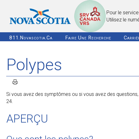
Pour le service
Utilisez le num
811.novascotia.ca
Faire Une Recherche
Carriè
Polypes
Si vous avez des symptômes ou si vous avez des questions, co
24.
APERÇU