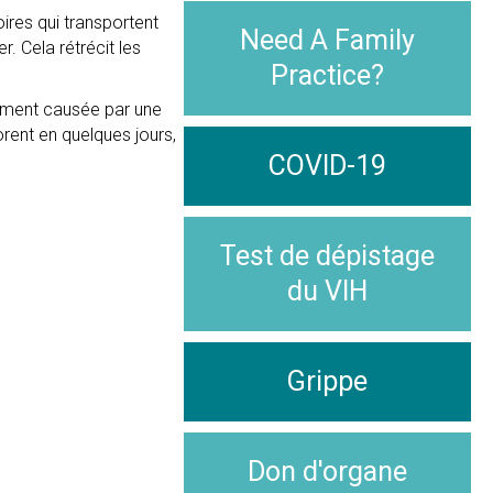
ires qui transportent
Need A Family
. Cela rétrécit les
Practice?
alement causée par une
rent en quelques jours,
COVID-19
Test de dépistage
du VIH
Grippe
Don d'organe