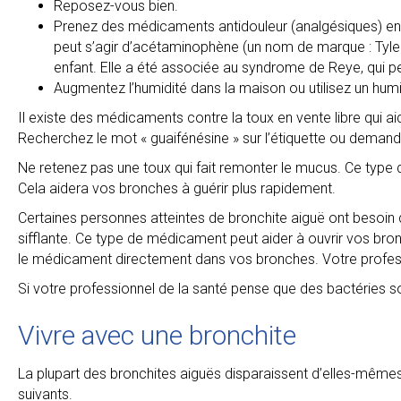
Reposez-vous bien.
Prenez des médicaments antidouleur (analgésiques) en vent
peut s’agir d’acétaminophène (un nom de marque : Tylen
enfant. Elle a été associée au syndrome de Reye, qui peu
Augmentez l’humidité dans la maison ou utilisez un humi
Il existe des médicaments contre la toux en vente libre qui a
Recherchez le mot « guaifénésine » sur l’étiquette ou deman
Ne retenez pas une toux qui fait remonter le mucus. Ce type 
Cela aidera vos bronches à guérir plus rapidement.
Certaines personnes atteintes de bronchite aiguë ont besoin d
sifflante. Ce type de médicament peut aider à ouvrir vos bronc
le médicament directement dans vos bronches. Votre professi
Si votre professionnel de la santé pense que des bactéries son
Vivre avec une bronchite
La plupart des bronchites aiguës disparaissent d’elles-mêmes
suivants.