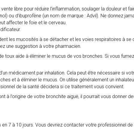
e libre pour réduire l’inflammation, soulager la douleur et faire 
ol) ou d’ibuprofène (un nom de marque : Advil). Ne donnez jamai
t affecter le foie et le cerveau.
dificateur.
ident les mucosités à se détacher et les voies respiratoires à s
dez une suggestion à votre pharmacien.
de toux aide à éliminer le mucus de vos bronches. Si vous fumez,
’un médicament par inhalation. Cela peut être nécessaire si votr
hes et à éliminer le mucus. On utilise généralement un inhalateur.
onnel de la santé décidera si ce traitement vous convient.
t à l’origine de votre bronchite aiguë, il pourrait vous donner de
 en 7 à 10 jours. Vous devriez contacter votre professionnel de 