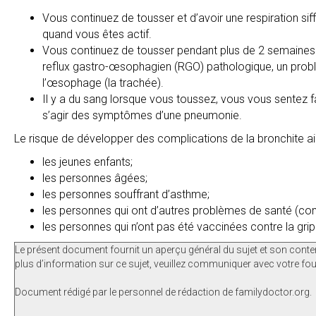
Vous continuez de tousser et d’avoir une respiration si
quand vous êtes actif.
Vous continuez de tousser pendant plus de 2 semaines 
reflux gastro-œsophagien (RGO) pathologique, un problè
l’œsophage (la trachée).
Il y a du sang lorsque vous toussez, vous vous sentez fa
s’agir des symptômes d’une pneumonie.
Le risque de développer des complications de la bronchite a
les jeunes enfants;
les personnes âgées;
les personnes souffrant d’asthme;
les personnes qui ont d’autres problèmes de santé (co
les personnes qui n’ont pas été vaccinées contre la gri
Le présent document fournit un aperçu général du sujet et son conte
plus d’information sur ce sujet, veuillez communiquer avec votre fou
Document rédigé par le personnel de rédaction de familydoctor.org.