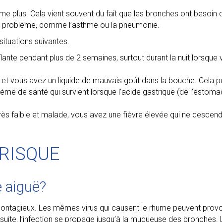
ême plus. Cela vient souvent du fait que les bronches ont beso
utre problème, comme l’asthme ou la pneumonie.
ituations suivantes.
fflante pendant plus de 2 semaines, surtout durant la nuit lorsqu
t vous avez un liquide de mauvais goût dans la bouche. Cela pe
me de santé qui survient lorsque l’acide gastrique (de l’estoma
rès faible et malade, vous avez une fièvre élevée qui ne descen
 RISQUE
e aiguë?
 contagieux. Les mêmes virus qui causent le rhume peuvent prov
 Ensuite, l’infection se propage jusqu’à la muqueuse des bronches.