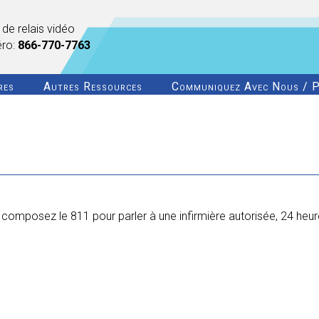
 de relais vidéo
éro:
866-770-7763
res
Autres Ressources
Communiquez Avec Nous / P
omposez le 811 pour parler à une infirmière autorisée, 24 heur
?