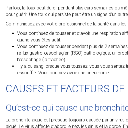
Parfois, la toux peut durer pendant plusieurs semaines ou m
pour guérir. Une toux qui persiste peut être un signe d’un a
Communiquez avec votre professionnel de la santé dans les s
Vous continuez de tousser et d’avoir une respiration si
quand vous êtes actif.
Vous continuez de tousser pendant plus de 2 semaines e
reflux gastro-œsophagien (RGO) pathologique, un problè
l’œsophage (la trachée).
Il y a du sang lorsque vous toussez, vous vous sentez t
essoufflé. Vous pourriez avoir une pneumonie.
CAUSES ET FACTEURS DE
Qu’est-ce qui cause une bronchit
La bronchite aiguë est presque toujours causée par un virus
aiguë. Le virus affecte d’abord le nez, les sinus et la gorge.