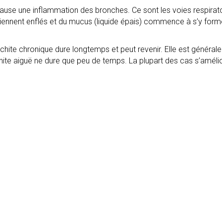
cause une inflammation des bronches. Ce sont les voies respirato
viennent enflés et du mucus (liquide épais) commence à s’y former
onchite chronique dure longtemps et peut revenir. Elle est génér
hite aiguë ne dure que peu de temps. La plupart des cas s’amélio