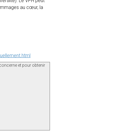
ertilité). Le VPH peut
 dommages au cœur, la
uellement.html
concerne et pour obtenir