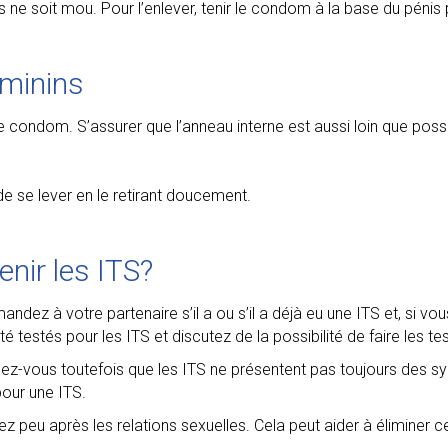
 ne soit mou. Pour l’enlever, tenir le condom à la base du pénis p
éminins
le condom. S’assurer que l’anneau interne est aussi loin que possi
de se lever en le retirant doucement.
enir les ITS?
dez à votre partenaire s’il a ou s’il a déjà eu une ITS et, si vo
té testés pour les ITS et discutez de la possibilité de faire les tes
ppelez-vous toutefois que les ITS ne présentent pas toujours des
pour une ITS.
z peu après les relations sexuelles. Cela peut aider à éliminer 