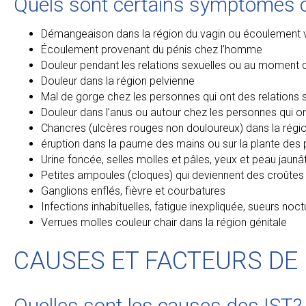
Quels sont certains symptômes o
Démangeaison dans la région du vagin ou écoulement 
Écoulement provenant du pénis chez l’homme
Douleur pendant les relations sexuelles ou au moment d
Douleur dans la région pelvienne
Mal de gorge chez les personnes qui ont des relations 
Douleur dans l’anus ou autour chez les personnes qui on
Chancres (ulcères rouges non douloureux) dans la région
éruption dans la paume des mains ou sur la plante des 
Urine foncée, selles molles et pâles, yeux et peau jaunâ
Petites ampoules (cloques) qui deviennent des croûtes 
Ganglions enflés, fièvre et courbatures
Infections inhabituelles, fatigue inexpliquée, sueurs noc
Verrues molles couleur chair dans la région génitale
CAUSES ET FACTEURS DE
Quelles sont les causes des IST?