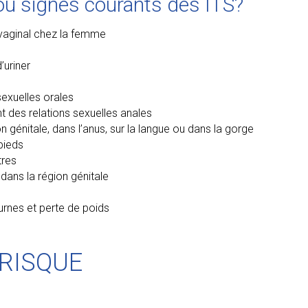
u signes courants des ITS?
vaginal chez la femme
’uriner
sexuelles orales
t des relations sexuelles anales
 génitale, dans l’anus, sur la langue ou dans la gorge
pieds
tres
dans la région génitale
turnes et perte de poids
 RISQUE