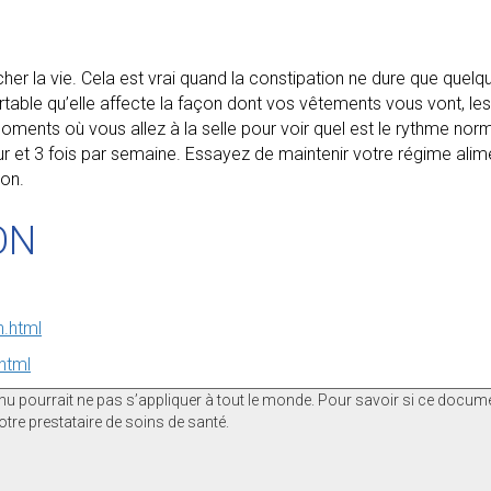
her la vie. Cela est vrai quand la constipation ne dure que quelqu
ortable qu’elle affecte la façon dont vos vêtements vous vont, le
oments où vous allez à la selle pour voir quel est le rythme nor
our et 3 fois par semaine. Essayez de maintenir votre régime ali
ion.
ON
n.html
html
nu pourrait ne pas s’appliquer à tout le monde. Pour savoir si ce docu
tre prestataire de soins de santé.