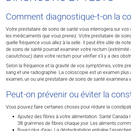
Comment diagnostique-t-on la co
Votre prestataire de soins de santé vous interrogera sur vo
les médicaments que vous prenez. Votre prestataire de soin
quelle fréquence vous allez à la selle. Il peut être utile de n
de soins de santé pourrait examiner votre rectum (extrémité du
caoutchouc) dans votre rectum pour vérifier s’il y a des obst
Selon la fréquence et la gravité de vos symptômes, votre pre
sang et une radiographie. La coloscopie est un examen plus ap
examen, un ou une prestataire de soins de santé examinera v
Peut-on prévenir ou éviter la cons
Vous pouvez faire certaines choses pour réduire la constipati
Ajoutez des fibres à votre alimentation. Santé Ca
38 grammes de fibres chaque jour. Les aliments comme les
Buvez plus d’eau. La déshydratation entraîne l’assèchement