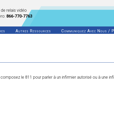
 de relais vidéo
éro:
866-770-7763
res
Autres Ressources
Communiquez Avec Nous / P
mposez le 811 pour parler à un infirmier autorisé ou à une infi