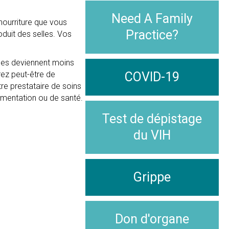
Need A Family
 nourriture que vous
Practice?
oduit des selles. Vos
lles deviennent moins
rez peut-être de
COVID-19
tre prestataire de soins
imentation ou de santé.
Test de dépistage
du VIH
Grippe
Don d'organe