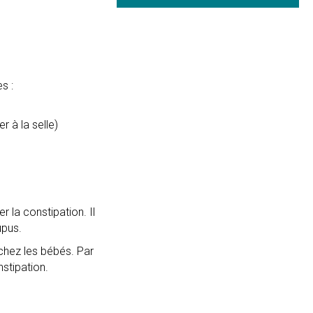
s :
 à la selle)
 la constipation. Il
upus.
chez les bébés. Par
stipation.