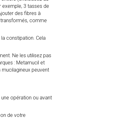
Par exemple, 3 tasses de
jouter des fibres à
nts transformés, comme
r la constipation. Cela
ment. Ne les utilisez pas
arques : Metamucil et
ifs mucilagineux peuvent
ès une opération ou avant
son de votre