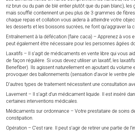
riz brun ou du pain de blé entier plutôt que du pain blanc), le
maïs soufflé contiennent un peu plus de 3 grammes de fibres
chaque repas et collation vous aidera à atteindre votre obje
les desserts et les boissons sucrées, ne font qu’aggraver la c
Entraînement à la défécation (faire caca) – Apprenez à vos enfan
peut également être nécessaire pour les personnes âgées d
Laxatifs – Il s’agit de médicaments en vente libre qui vous aiden
de façon régulière. Si vous devez utiliser un laxatif, les lax
Benefiber). Ils agissent naturellement en ajoutant du volume et
provoquer des ballonnements (sensation d’avoir le ventre plei
D’autres types de traitement nécessitent une consultation ave
Lavement – Il s’agit d’un médicament liquide. Il est inséré dan
certaines interventions médicales.
Médicaments sur ordonnance – Votre prestataire de soins de
constipation.
Opération – C’est rare. Il peut s’agir de retirer une partie de