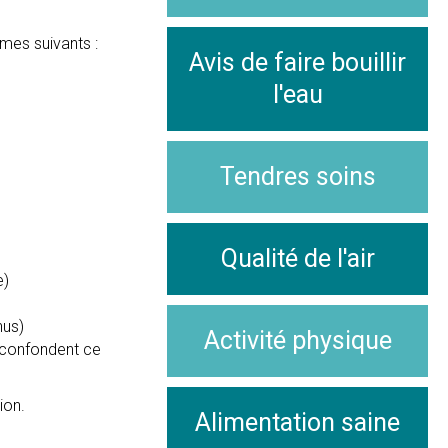
mes suivants :
Avis de faire bouillir
l'eau
Tendres soins
Qualité de l'air
e)
nus)
Activité physique
 confondent ce
ion.
Alimentation saine