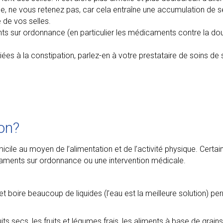
le, ne vous retenez pas, car cela entraîne une accumulation de se
é de vos selles.
 sur ordonnance (en particulier les médicaments contre la doul
es à la constipation, parlez-en à votre prestataire de soins de s
ion?
icile au moyen de l’alimentation et de l’activité physique. Certai
aments sur ordonnance ou une intervention médicale.
 et boire beaucoup de liquides (l’eau est la meilleure solution) 
its secs, les fruits et légumes frais, les aliments à base de grain