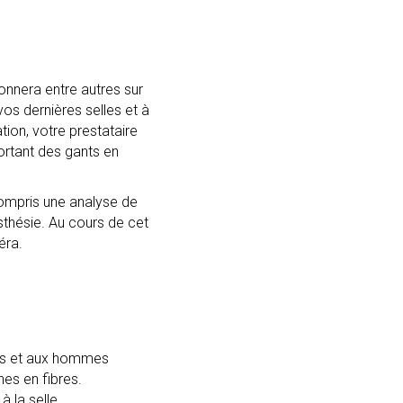
onnera entre autres sur
s dernières selles et à
tion, votre prestataire
portant des gants en
compris une analyse de
sthésie. Au cours de cet
éra.
es et aux hommes
hes en fibres.
à la selle.