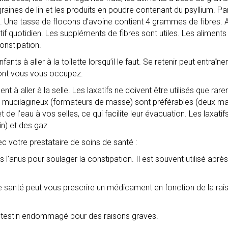
s graines de lin et les produits en poudre contenant du psyllium. 
. Une tasse de flocons d’avoine contient 4 grammes de fibres. A
ctif quotidien. Les suppléments de fibres sont utiles. Les alime
onstipation.
ts à aller à la toilette lorsqu’il le faut. Se retenir peut entraîne
ont vous vous occupez.
t à aller à la selle. Les laxatifs ne doivent être utilisés que rare
atifs mucilagineux (formateurs de masse) sont préférables (deux m
 de l’eau à vos selles, ce qui facilite leur évacuation. Les laxat
n) et des gaz.
c votre prestataire de soins de santé :
s l’anus pour soulager la constipation. Il est souvent utilisé apr
 santé peut vous prescrire un médicament en fonction de la rai
 l’intestin endommagé pour des raisons graves.