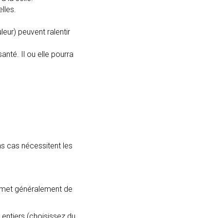
lles.
eur) peuvent ralentir
anté. Il ou elle pourra
ns cas nécessitent les
permet généralement de
s entiers (choisissez du