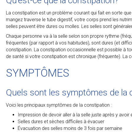
Qu’est-ce que la constipation?
La constipation est un problème courant qui fait en sorte que v
mangez traverse le tube digestif, votre corps prend les nutrim
selles peuvent être dures ou molles. Les selles sont générale
Chaque personne va à la selle selon son propre rythme (fréqu
fréquentes (par rapport à vos habitudes), sont dures (et diffi
constipation. La constipation occasionnelle est possible à tou
de santé si votre constipation est chronique (fréquente). La
SYMPTÔMES
Quels sont les symptômes de la 
Voici les principaux symptômes de la constipation :
Impression de devoir aller à la selle juste après y avoir 
Selles dures et sèches difficiles à évacuer
Évacuation des selles moins de 3 fois par semaine